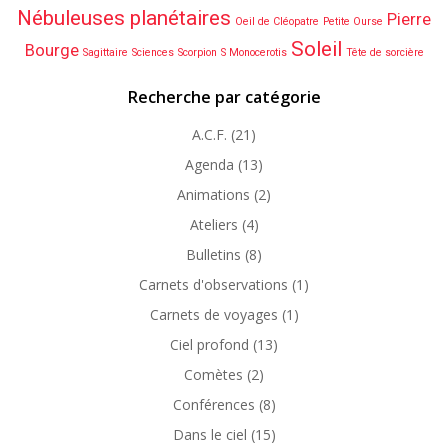
Nébuleuses planétaires
Pierre
Oeil de Cléopatre
Petite Ourse
Soleil
Bourge
Sagittaire
Sciences
Scorpion
S Monocerotis
Tête de sorcière
Recherche par catégorie
A.C.F.
(21)
Agenda
(13)
Animations
(2)
Ateliers
(4)
Bulletins
(8)
Carnets d'observations
(1)
Carnets de voyages
(1)
Ciel profond
(13)
Comètes
(2)
Conférences
(8)
Dans le ciel
(15)