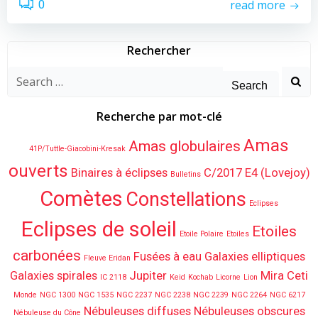
read more
0
Rechercher
Search
for:
Recherche par mot-clé
Amas
Amas globulaires
41P/Tuttle-Giacobini-Kresak
ouverts
Binaires à éclipses
C/2017 E4 (Lovejoy)
Bulletins
Comètes
Constellations
Eclipses
Eclipses de soleil
Etoiles
Etoile Polaire
Etoiles
carbonées
Fusées à eau
Galaxies elliptiques
Fleuve Eridan
Galaxies spirales
Jupiter
Mira Ceti
IC 2118
Keid
Kochab
Licorne
Lion
Monde
NGC 1300
NGC 1535
NGC 2237
NGC 2238
NGC 2239
NGC 2264
NGC 6217
Nébuleuses diffuses
Nébuleuses obscures
Nébuleuse du Cône