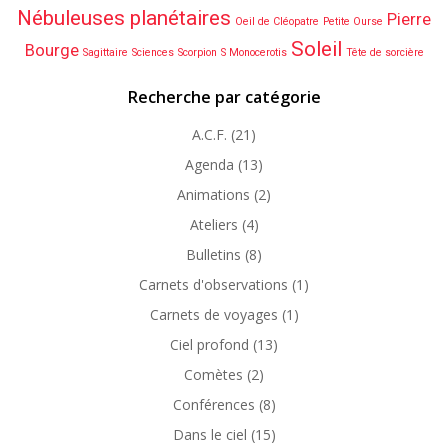
Nébuleuses planétaires
Pierre
Oeil de Cléopatre
Petite Ourse
Soleil
Bourge
Sagittaire
Sciences
Scorpion
S Monocerotis
Tête de sorcière
Recherche par catégorie
A.C.F.
(21)
Agenda
(13)
Animations
(2)
Ateliers
(4)
Bulletins
(8)
Carnets d'observations
(1)
Carnets de voyages
(1)
Ciel profond
(13)
Comètes
(2)
Conférences
(8)
Dans le ciel
(15)