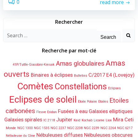
read more
0
Rechercher
Search
for:
Recherche par mot-clé
Amas
Amas globulaires
41P/Tuttle-Giacobini-Kresak
ouverts
Binaires à éclipses
C/2017 E4 (Lovejoy)
Bulletins
Comètes
Constellations
Eclipses
Eclipses de soleil
Etoiles
Etoile Polaire
Etoiles
carbonées
Fusées à eau
Galaxies elliptiques
Fleuve Eridan
Galaxies spirales
Jupiter
Mira Ceti
IC 2118
Keid
Kochab
Licorne
Lion
Monde
NGC 1300
NGC 1535
NGC 2237
NGC 2238
NGC 2239
NGC 2264
NGC 6217
Nébuleuses diffuses
Nébuleuses obscures
Nébuleuse du Cône