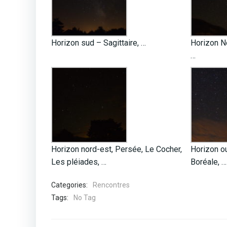
Horizon sud – Sagittaire, …
Horizon N
…
Horizon nord-est, Persée, Le Cocher,
Horizon ou
Les pléiades, …
Boréale, …
Categories:
Rencontres
Tags:
No Tag