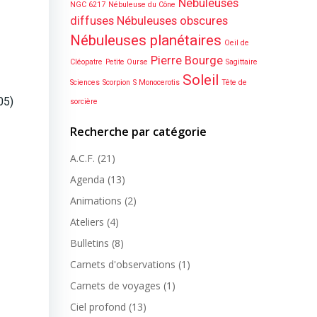
Nébuleuses
NGC 6217
Nébuleuse du Cône
diffuses
Nébuleuses obscures
Nébuleuses planétaires
Oeil de
Pierre Bourge
Cléopatre
Petite Ourse
Sagittaire
Soleil
Sciences
Scorpion
S Monocerotis
Tête de
05)
sorcière
Recherche par catégorie
A.C.F.
(21)
Agenda
(13)
Animations
(2)
Ateliers
(4)
Bulletins
(8)
Carnets d'observations
(1)
Carnets de voyages
(1)
Ciel profond
(13)