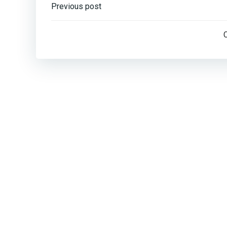
Post
Previous post
navigation