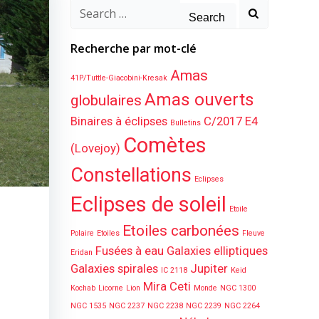
Search
for:
Recherche par mot-clé
Amas
41P/Tuttle-Giacobini-Kresak
Amas ouverts
globulaires
Binaires à éclipses
C/2017 E4
Bulletins
Comètes
(Lovejoy)
Constellations
Eclipses
Eclipses de soleil
Etoile
Etoiles carbonées
Polaire
Etoiles
Fleuve
Fusées à eau
Galaxies elliptiques
Eridan
Galaxies spirales
Jupiter
IC 2118
Keid
Mira Ceti
Kochab
Licorne
Lion
Monde
NGC 1300
NGC 1535
NGC 2237
NGC 2238
NGC 2239
NGC 2264