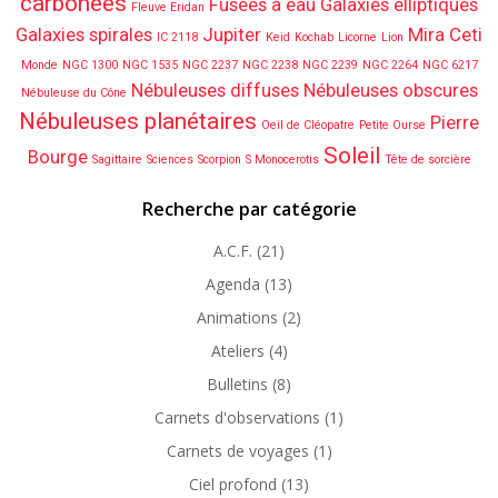
carbonées
Fusées à eau
Galaxies elliptiques
Fleuve Eridan
Galaxies spirales
Jupiter
Mira Ceti
IC 2118
Keid
Kochab
Licorne
Lion
Monde
NGC 1300
NGC 1535
NGC 2237
NGC 2238
NGC 2239
NGC 2264
NGC 6217
Nébuleuses diffuses
Nébuleuses obscures
Nébuleuse du Cône
Nébuleuses planétaires
Pierre
Oeil de Cléopatre
Petite Ourse
Soleil
Bourge
Sagittaire
Sciences
Scorpion
S Monocerotis
Tête de sorcière
Recherche par catégorie
A.C.F.
(21)
Agenda
(13)
Animations
(2)
Ateliers
(4)
Bulletins
(8)
Carnets d'observations
(1)
Carnets de voyages
(1)
Ciel profond
(13)