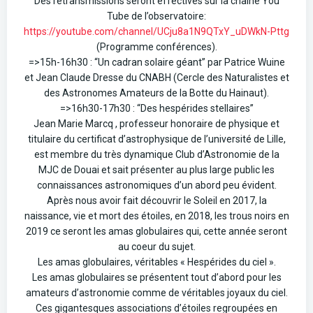
Des retransmissions seront effectives sur la chaine You
Tube de l’observatoire:
https://youtube.com/channel/UCju8a1N9QTxY_uDWkN-Pttg
(Programme conférences).
=>15h-16h30 : “Un cadran solaire géant” par Patrice Wuine
et Jean Claude Dresse du CNABH (Cercle des Naturalistes et
des Astronomes Amateurs de la Botte du Hainaut).
=>16h30-17h30 : “Des hespérides stellaires”
Jean Marie Marcq , professeur honoraire de physique et
titulaire du certificat d’astrophysique de l’université de Lille,
est membre du très dynamique Club d’Astronomie de la
MJC de Douai et sait présenter au plus large public les
connaissances astronomiques d’un abord peu évident.
Après nous avoir fait découvrir le Soleil en 2017, la
naissance, vie et mort des étoiles, en 2018, les trous noirs en
2019 ce seront les amas globulaires qui, cette année seront
au coeur du sujet.
Les amas globulaires, véritables « Hespérides du ciel ».
Les amas globulaires se présentent tout d’abord pour les
amateurs d’astronomie comme de véritables joyaux du ciel.
Ces gigantesques associations d’étoiles regroupées en