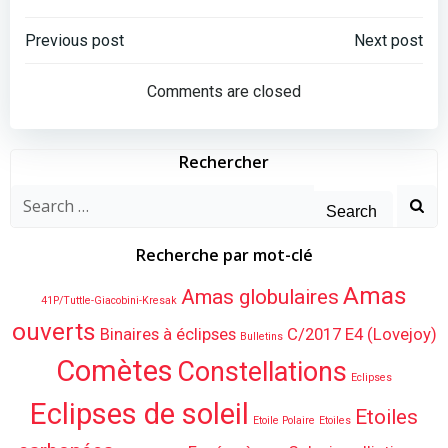
Post
Post
Previous post
Next post
navigation
navigation
Comments are closed
Rechercher
Search
for:
Recherche par mot-clé
Amas
Amas globulaires
41P/Tuttle-Giacobini-Kresak
ouverts
Binaires à éclipses
C/2017 E4 (Lovejoy)
Bulletins
Comètes
Constellations
Eclipses
Eclipses de soleil
Etoiles
Etoile Polaire
Etoiles