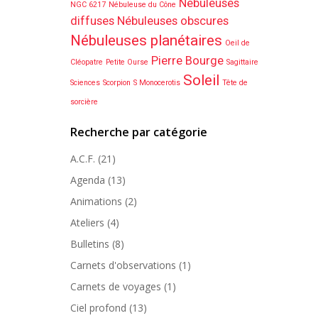
Nébuleuses
NGC 6217
Nébuleuse du Cône
diffuses
Nébuleuses obscures
Nébuleuses planétaires
Oeil de
Pierre Bourge
Cléopatre
Petite Ourse
Sagittaire
Soleil
Sciences
Scorpion
S Monocerotis
Tête de
sorcière
Recherche par catégorie
A.C.F.
(21)
Agenda
(13)
Animations
(2)
Ateliers
(4)
Bulletins
(8)
Carnets d'observations
(1)
Carnets de voyages
(1)
Ciel profond
(13)