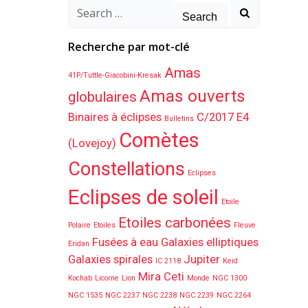
Search
for:
Recherche par mot-clé
Amas
41P/Tuttle-Giacobini-Kresak
Amas ouverts
globulaires
Binaires à éclipses
C/2017 E4
Bulletins
Comètes
(Lovejoy)
Constellations
Eclipses
Eclipses de soleil
Etoile
Etoiles carbonées
Polaire
Etoiles
Fleuve
Fusées à eau
Galaxies elliptiques
Eridan
Galaxies spirales
Jupiter
IC 2118
Keid
Mira Ceti
Kochab
Licorne
Lion
Monde
NGC 1300
NGC 1535
NGC 2237
NGC 2238
NGC 2239
NGC 2264