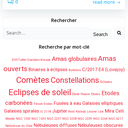
read more
0
Rechercher
Search
for:
Recherche par mot-clé
Amas
Amas globulaires
41P/Tuttle-Giacobini-Kresak
ouverts
Binaires à éclipses
C/2017 E4 (Lovejoy)
Bulletins
Comètes
Constellations
Eclipses
Eclipses de soleil
Etoiles
Etoile Polaire
Etoiles
carbonées
Fusées à eau
Galaxies elliptiques
Fleuve Eridan
Galaxies spirales
Jupiter
Mira Ceti
IC 2118
Keid
Kochab
Licorne
Lion
Monde
NGC 1300
NGC 1535
NGC 2237
NGC 2238
NGC 2239
NGC 2264
NGC 6217
Nébuleuses diffuses
Nébuleuses obscures
Nébuleuse du Cône