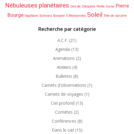
Nébuleuses planétaires
Pierre
Oeil de Cléopatre
Petite Ourse
Soleil
Bourge
Sagittaire
Sciences
Scorpion
S Monocerotis
Tête de sorcière
Recherche par catégorie
A.C.F.
(21)
Agenda
(13)
Animations
(2)
Ateliers
(4)
Bulletins
(8)
Carnets d'observations
(1)
Carnets de voyages
(1)
Ciel profond
(13)
Comètes
(2)
Conférences
(8)
Dans le ciel
(15)