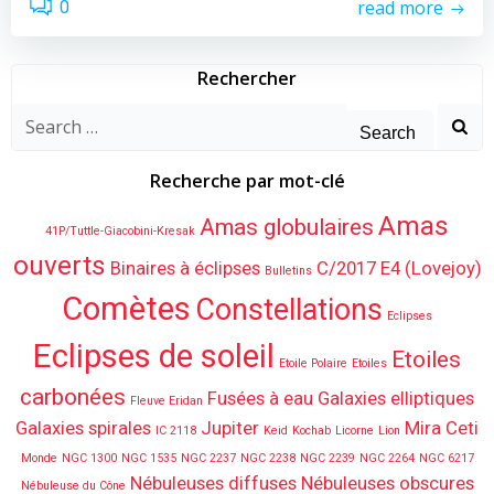
read more
0
Rechercher
Search
for:
Recherche par mot-clé
Amas
Amas globulaires
41P/Tuttle-Giacobini-Kresak
ouverts
Binaires à éclipses
C/2017 E4 (Lovejoy)
Bulletins
Comètes
Constellations
Eclipses
Eclipses de soleil
Etoiles
Etoile Polaire
Etoiles
carbonées
Fusées à eau
Galaxies elliptiques
Fleuve Eridan
Galaxies spirales
Jupiter
Mira Ceti
IC 2118
Keid
Kochab
Licorne
Lion
Monde
NGC 1300
NGC 1535
NGC 2237
NGC 2238
NGC 2239
NGC 2264
NGC 6217
Nébuleuses diffuses
Nébuleuses obscures
Nébuleuse du Cône