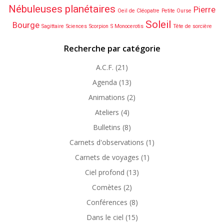
Nébuleuses planétaires
Pierre
Oeil de Cléopatre
Petite Ourse
Soleil
Bourge
Sagittaire
Sciences
Scorpion
S Monocerotis
Tête de sorcière
Recherche par catégorie
A.C.F.
(21)
Agenda
(13)
Animations
(2)
Ateliers
(4)
Bulletins
(8)
Carnets d'observations
(1)
Carnets de voyages
(1)
Ciel profond
(13)
Comètes
(2)
Conférences
(8)
Dans le ciel
(15)