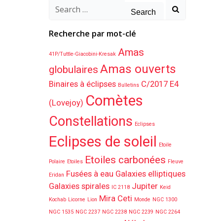
Search
for:
Recherche par mot-clé
Amas
41P/Tuttle-Giacobini-Kresak
Amas ouverts
globulaires
Binaires à éclipses
C/2017 E4
Bulletins
Comètes
(Lovejoy)
Constellations
Eclipses
Eclipses de soleil
Etoile
Etoiles carbonées
Polaire
Etoiles
Fleuve
Fusées à eau
Galaxies elliptiques
Eridan
Galaxies spirales
Jupiter
IC 2118
Keid
Mira Ceti
Kochab
Licorne
Lion
Monde
NGC 1300
NGC 1535
NGC 2237
NGC 2238
NGC 2239
NGC 2264