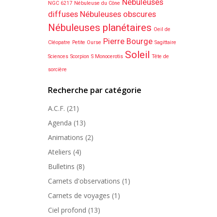
Nébuleuses
NGC 6217
Nébuleuse du Cône
diffuses
Nébuleuses obscures
Nébuleuses planétaires
Oeil de
Pierre Bourge
Cléopatre
Petite Ourse
Sagittaire
Soleil
Sciences
Scorpion
S Monocerotis
Tête de
sorcière
Recherche par catégorie
A.C.F.
(21)
Agenda
(13)
Animations
(2)
Ateliers
(4)
Bulletins
(8)
Carnets d'observations
(1)
Carnets de voyages
(1)
Ciel profond
(13)