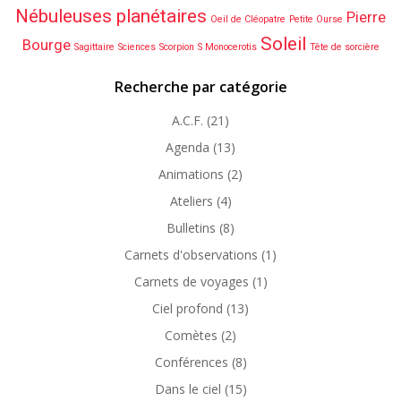
Nébuleuses planétaires
Pierre
Oeil de Cléopatre
Petite Ourse
Soleil
Bourge
Sagittaire
Sciences
Scorpion
S Monocerotis
Tête de sorcière
Recherche par catégorie
A.C.F.
(21)
Agenda
(13)
Animations
(2)
Ateliers
(4)
Bulletins
(8)
Carnets d'observations
(1)
Carnets de voyages
(1)
Ciel profond
(13)
Comètes
(2)
Conférences
(8)
Dans le ciel
(15)