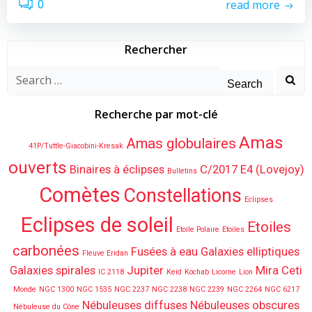
read more
0
Rechercher
Search
for:
Recherche par mot-clé
Amas
Amas globulaires
41P/Tuttle-Giacobini-Kresak
ouverts
Binaires à éclipses
C/2017 E4 (Lovejoy)
Bulletins
Comètes
Constellations
Eclipses
Eclipses de soleil
Etoiles
Etoile Polaire
Etoiles
carbonées
Fusées à eau
Galaxies elliptiques
Fleuve Eridan
Galaxies spirales
Jupiter
Mira Ceti
IC 2118
Keid
Kochab
Licorne
Lion
Monde
NGC 1300
NGC 1535
NGC 2237
NGC 2238
NGC 2239
NGC 2264
NGC 6217
Nébuleuses diffuses
Nébuleuses obscures
Nébuleuse du Cône